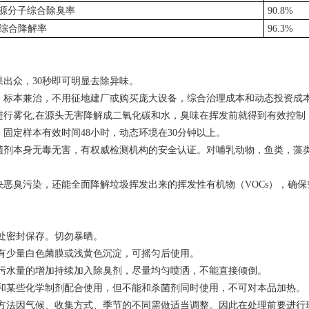
源分子综合除臭率
90.8%
综合降解率
96.3%
果出众，
30
秒即可明显去除异味。
。标本兼治，不用征地建厂或购买庞大设备，综合治理成本和动态投资成
进行雾化
,
在源头无害降解成二氧化碳和水，臭味在挥发前就得到有效控制
。固定样本有效时间
48
小时，动态环境在
30
分钟以上。
菌剂本身无毒无害，有权威检测机构的安全认证。对哺乳动物，鱼类，藻
决恶臭污染，还能全面降解垃圾挥发出来的挥发性有机物（
VOCs
），确保
处密封保存。切勿暴晒。
有少量白色菌膜或浅黄色沉淀，可摇匀后使用。
污水量的增加持续加入除臭剂，尽量均匀喷洒，不能直接倾倒。
和某些化学制剂配合使用，但不能和杀菌剂同时使用，不可对本品加热。
方法因气候、收集方式、季节的不同需做适当调整。因此在处理前要进行