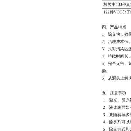
垃圾中
133
种臭
122
种
VOC
分子
四、产品特点
1
）除臭快，效
2
）治理成本低
3
）只对污染区
4
）持续时间长
5
）完全无害。
染。
6
）从源头上解
五、注意事项
1
．避光、阴凉
2
．液体表面如
3
．要随着垃圾
4
．除臭剂可以
5
．除臭方式和