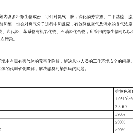
剂内含多种微生物成份，可针对氨气，胺，硫化物芳香族、二甲基硫、脂
酸和酶，也会对臭气分子进行中和反应，有效降低空气及污水的臭气浓度
类、卤代烃、苯系物有机氯化物、石油烃化合物，所采用的微生物可以以
二次污染。
环境中有毒有害气体的无害化降解，解决从业人员的工作环境安全的问题
气体的代谢矿化降解，解决恶臭污染扰民的问题。
棕黄色液
9
1.0*10
cf
3.5-6.7
≥
90%
≥
90%
率
≥
90%