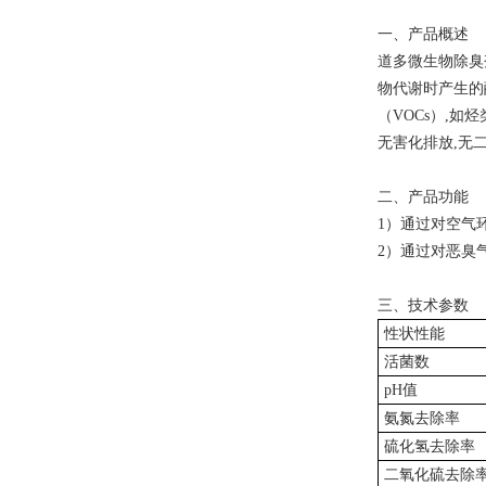
一、产品概述
道多微生物除臭
物代谢时产生的
（
VOCs
）
,
如烃
无害化排放
,
无
二、产品功能
1
）通过对空气
2
）通过对恶臭
三、技术参数
性状性能
活菌数
pH
值
氨氮去除率
硫化氢去除率
二氧化硫去除