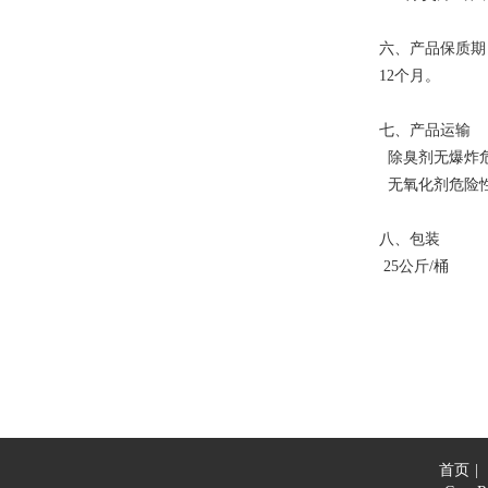
六、产品保质期
12
个月。
七、产品运输
除臭剂无爆炸
无氧化剂危险
八、包装
25
公斤
/
桶
首页
|