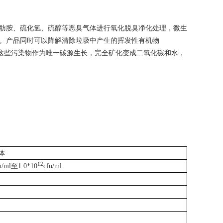
肪胺、硫化氢、硫醇等恶臭气体进行氧化脱臭净化处理，微生
。产品同时可以降解清除垃圾中产生的挥发性有机物
这些污染物作为唯一碳源生长，完全矿化变成二氧化碳和水，
。
体
12
u/ml
至
1.0*10
cfu/ml